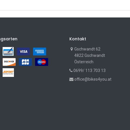
ngsarten
Kontakt
Gschwandt 62
4822 Gschwandt
Österreich
0699/ 113 703 13
office@bikes4you.at