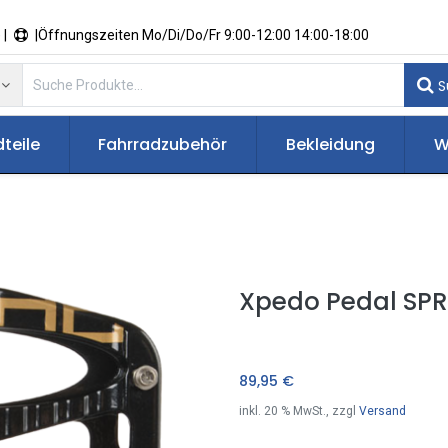
 |
|Öffnungszeiten Mo/Di/Do/Fr 9:00-12:00 14:00-18:00
S
teile
Fahrradzubehör
Bekleidung
W
Xpedo Pedal SP
89,95
€
inkl.
20
% MwSt., zzgl
Versand