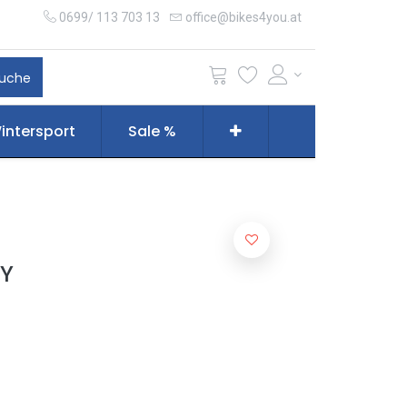
0699/ 113 703 13
office@bikes4you.at
uche
intersport
Sale %
RY