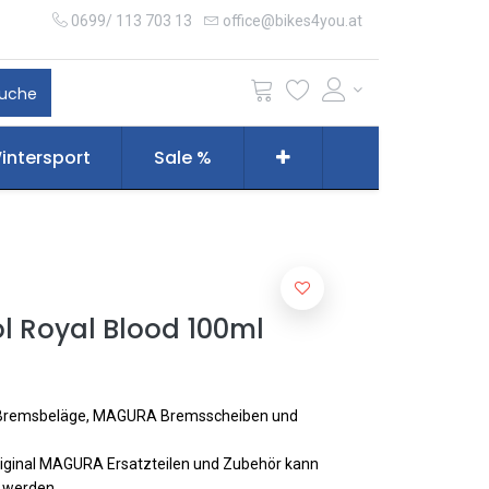
0699/ 113 703 13
office@bikes4you.at
uche
intersport
Sale %
l Royal Blood 100ml
 Bremsbeläge, MAGURA Bremsscheiben und
riginal MAGURA Ersatzteilen und Zubehör kann
t werden.