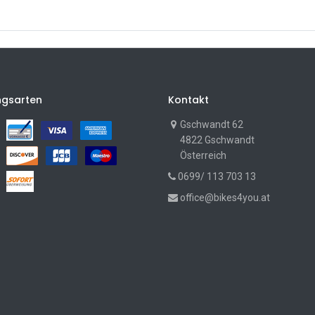
ngsarten
Kontakt
Gschwandt 62
4822 Gschwandt
Österreich
0699/ 113 703 13
office@bikes4you.at