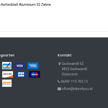
m Kettenblatt Aluminium 32 Zähne
ngsarten
Kontakt
Gschwandt 62
4822 Gschwandt
Österreich
0699/ 113 703 13
office@bikes4you.at