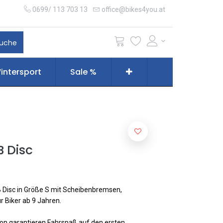
0699/ 113 703 13
office@bikes4you.at
uche
intersport
Sale %
B Disc
B Disc in Größe S mit Scheibenbremsen,
 Biker ab 9 Jahren.
tion garantieren Fahrspaß auf den ersten