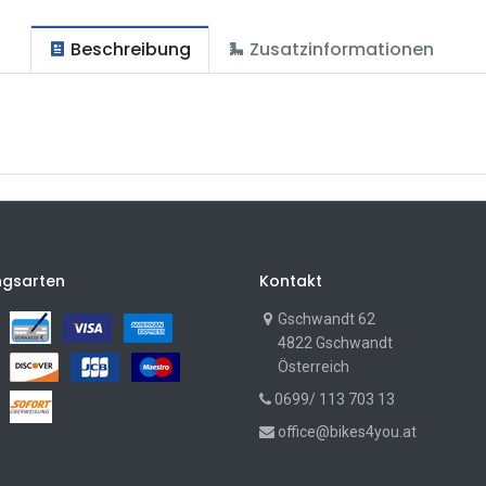
Beschreibung
Zusatzinformationen
ngsarten
Kontakt
Gschwandt 62
4822 Gschwandt
Österreich
0699/ 113 703 13
office@bikes4you.at