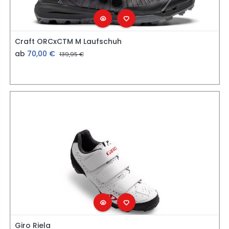
Craft ORCxCTM M Laufschuh
ab
70,00
€
139,95
€
Giro Riela