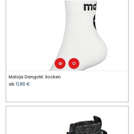
Maloja DangoM. Socken
ab
11,90
€