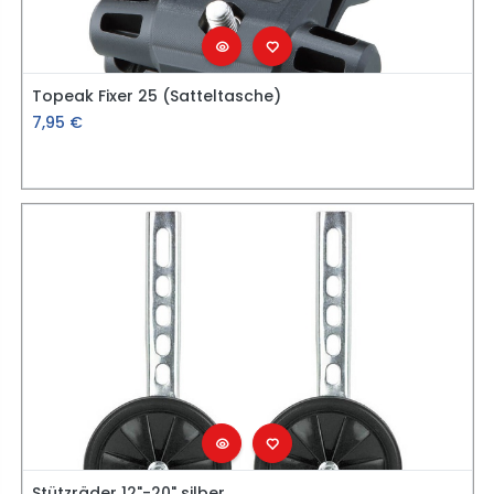
Topeak Fixer 25 (Satteltasche)
7,95
€
Stützräder 12"-20" silber