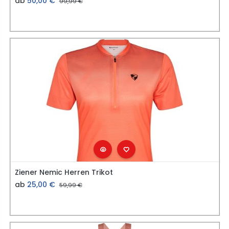
ab
50,00
€
99,99
€
Ziener Nemic Herren Trikot
ab
25,00
€
59,99
€