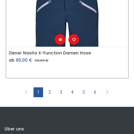
Ziener Nasita X-Function Damen Hose
ab
65,00
€
119,99
€
1
2
3
4
5
6
Über uns