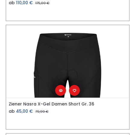
ab
110,00
€
175,00
€
Ziener Nasra X-Gel Damen Short Gr. 36
ab
45,00
€
79,99
€