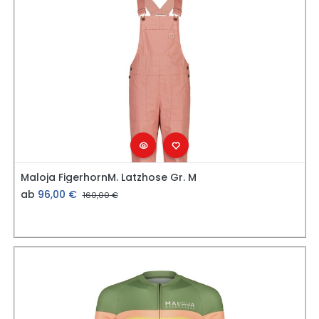
Maloja FigerhornM. Latzhose Gr. M
ab
96,00
€
160,00
€