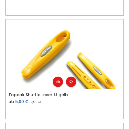
Topeak Shuttle Lever 1.1 gelb
ab
5,00
€
7,95
€