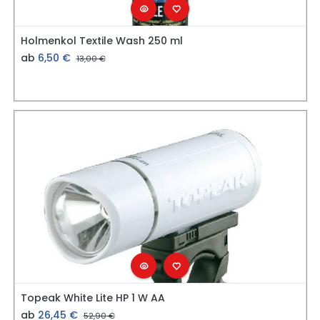
Holmenkol Textile Wash 250 ml
ab
6,50
€
13,00
€
Topeak White Lite HP 1 W AA
ab
26,45
€
52,90
€