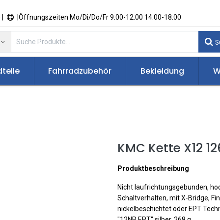
 |
|Öffnungszeiten Mo/Di/Do/Fr 9:00-12:00 14:00-18:00
S
teile
Fahrradzubehör
Bekleidung
W
KMC Kette X12 1
Produktbeschreibung
Nicht laufrichtungsgebunden, ho
Schaltverhalten, mit X-Bridge, Fin
nickelbeschichtet oder EPT Techn
"12NR EPT" silber, 268 g