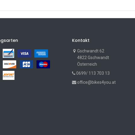
ngsarten
Kontakt
Gschwandt 62
4822 Gschwandt
Österreich
0699/ 113 703 13
office@bikes4you.at