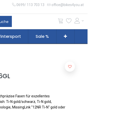
0699/ 113 703 13
office@bikes4you.at
uche
intersport
Sale %
26GL
chpräzise Fasen für exzellentes
ish: Ti-N gold/schwarz, Ti-N gold,
ologie, MissingLink "12NR Ti-N" gold oder