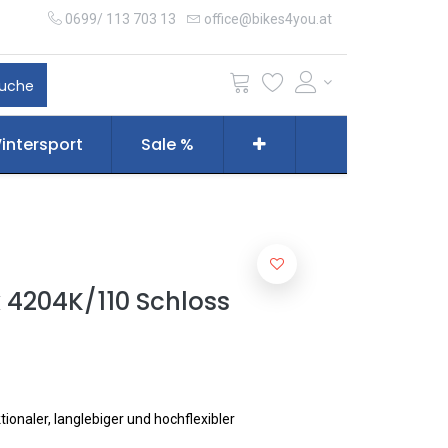
0699/ 113 703 13
office@bikes4you.at
uche
intersport
Sale %
 4204K/110 Schloss
ionaler, langlebiger und hochflexibler