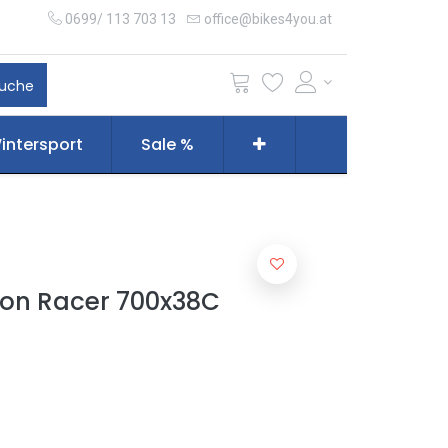
0699/ 113 703 13
office@bikes4you.at
uche
intersport
Sale %
on Racer 700x38C