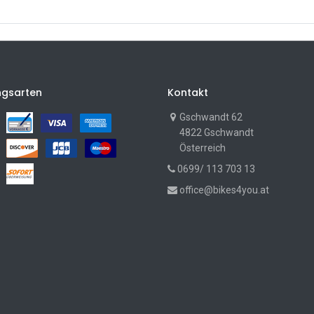
ngsarten
Kontakt
Gschwandt 62
4822 Gschwandt
Österreich
0699/ 113 703 13
office@bikes4you.at