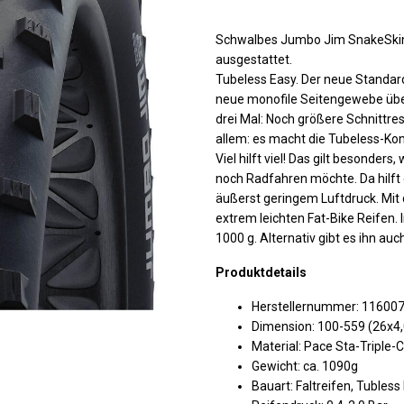
Schwalbes Jumbo Jim SnakeSkin F
ausgestattet.
Tubeless Easy. Der neue Standard
neue monofile Seitengewebe über
drei Mal: Noch größere Schnittre
allem: es macht die Tubeless-Kon
Viel hilft viel! Das gilt besonde
noch Radfahren möchte. Da hilft
äußerst geringem Luftdruck. Mi
extrem leichten Fat-Bike Reifen. I
1000 g. Alternativ gibt es ihn auch
Produktdetails
Herstellernummer: 11600
Dimension: 100-559 (26x4,
Material: Pace Sta-Tripl
Gewicht: ca. 1090g
Bauart: Faltreifen, Tubless