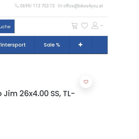
0699/ 113 703 13
office@bikes4you.at
uche
intersport
Sale %
Jim 26x4.00 SS, TL-