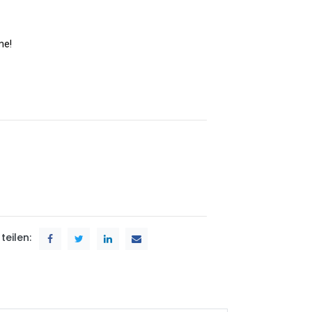
me!
teilen: