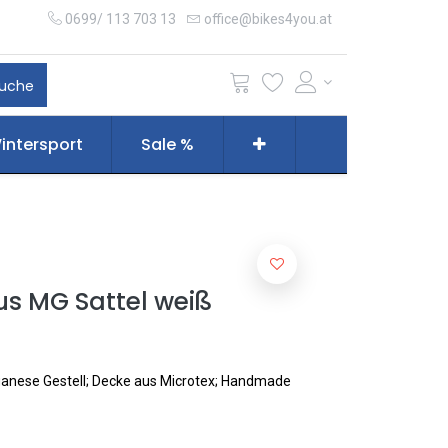
0699/ 113 703 13
office@bikes4you.at
uche
intersport
Sale %
sus MG Sattel weiß
ganese Gestell; Decke aus Microtex; Handmade