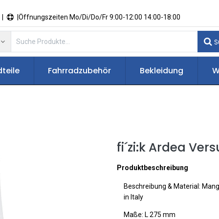
 |
|Öffnungszeiten Mo/Di/Do/Fr 9:00-12:00 14:00-18:00
S
teile
Fahrradzubehör
Bekleidung
W
fi´zi:k Ardea Ver
Produktbeschreibung
Beschreibung & Material: Man
in Italy
Maße: L 275 mm