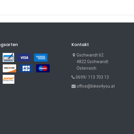
ngsarten
Kontakt
Gschwandt 62
4822 Gschwandt
Österreich
0699/ 113 703 13
office@bikes4you.at