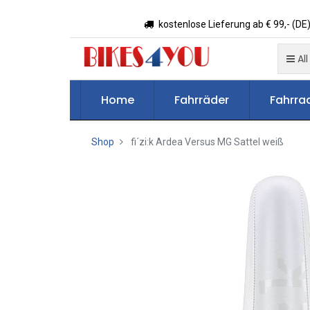
kostenlose Lieferung ab € 99,- (DE)
All
Home
Fahrräder
Fahrrad
Shop
fi´zi:k Ardea Versus MG Sattel weiß