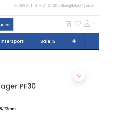
0699/ 113 703 13
office@bikes4you.at
uche
intersport
Sale %
lager PF30
 68/73mm