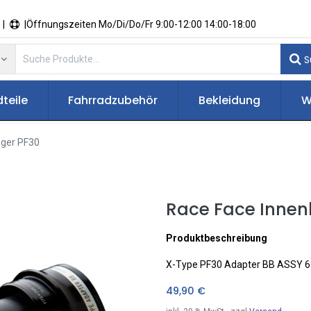
 |
|Öffnungszeiten Mo/Di/Do/Fr 9:00-12:00 14:00-18:00
S
teile
Fahrradzubehör
Bekleidung
W
ager PF30
Race Face Innen
Produktbeschreibung
X-Type PF30 Adapter BB ASSY
49,90
€