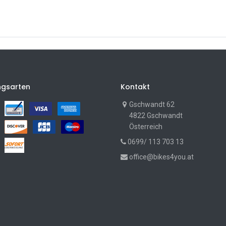
ngsarten
Kontakt
Gschwandt 62
4822 Gschwandt
Österreich
0699/ 113 703 13
office@bikes4you.at