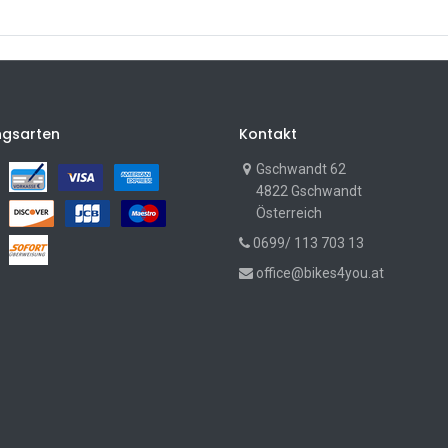
ngsarten
Kontakt
Gschwandt 62
4822 Gschwandt
Österreich
0699/ 113 703 13
office@bikes4you.at