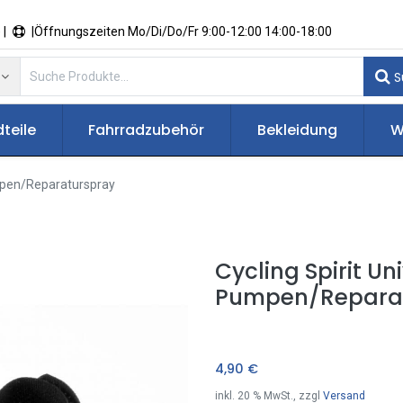
 |
|Öffnungszeiten Mo/Di/Do/Fr 9:00-12:00 14:00-18:00
S
teile
Fahrradzubehör
Bekleidung
W
umpen/Reparaturspray
Cycling Spirit Un
Pumpen/Repara
4,90
€
inkl.
20
% MwSt., zzgl
Versand