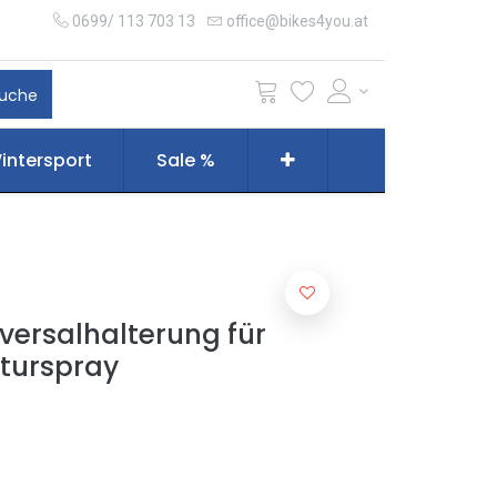
0699/ 113 703 13
office@bikes4you.at
uche
intersport
Sale %
iversalhalterung für
turspray