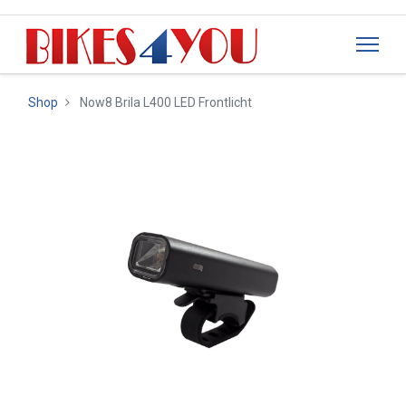
Shop
Now8 Brila L400 LED Frontlicht