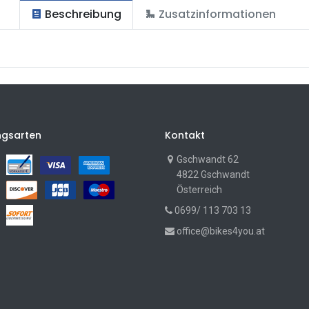
Beschreibung
Zusatzinformationen
ngsarten
Kontakt
Gschwandt 62
4822 Gschwandt
Österreich
0699/ 113 703 13
office@bikes4you.at