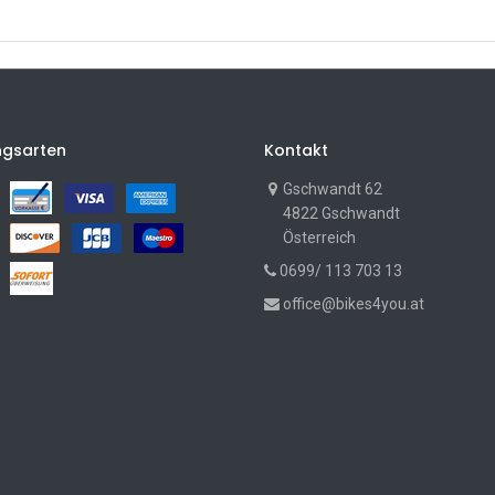
ngsarten
Kontakt
Gschwandt 62
4822 Gschwandt
Österreich
0699/ 113 703 13
office@bikes4you.at