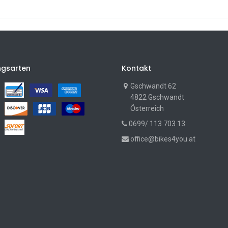
ngsarten
Kontakt
Gschwandt 62
4822 Gschwandt
Österreich
0699/ 113 703 13
office@bikes4you.at