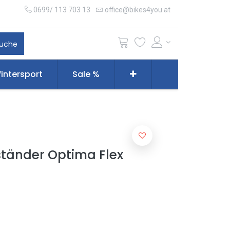
0699/ 113 703 13
office@bikes4you.at
uche
intersport
Sale %
ständer Optima Flex