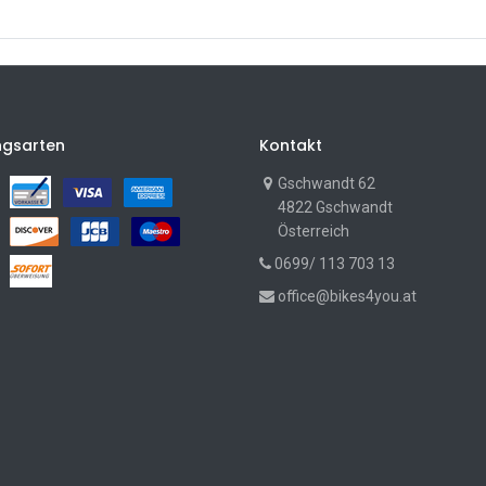
ngsarten
Kontakt
Gschwandt 62
4822 Gschwandt
Österreich
0699/ 113 703 13
office@bikes4you.at