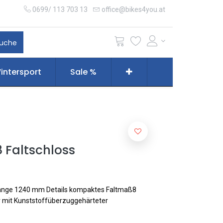
0699/ 113 703 13
office@bikes4you.at
uche
intersport
Sale %
 Faltschloss
Länge 1240 mm Details kompaktes Faltmaß8
er mit Kunststoffüberzuggehärteter