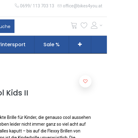
0699/ 113 703 13
office@bikes4you.at
uche
intersport
Sale %
 Kids II
fekte Brille für Kinder, die genauso cool aussehen
eben leider nicht immer ganz so viel acht auf
es kaputt – bis auf die Flexxy Brillen von
 ist die Kinderbrille unverwüstlich. Die