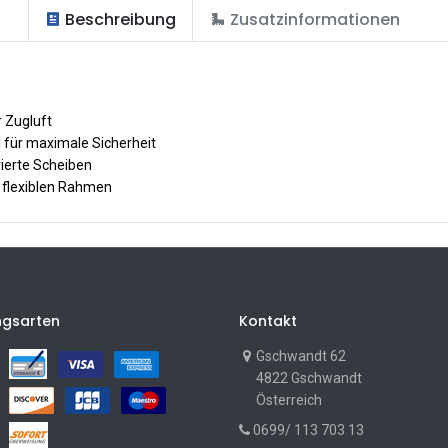
Beschreibung
Zusatzinformationen
r Zugluft
 für maximale Sicherheit
rierte Scheiben
n flexiblen Rahmen
ngsarten
Kontakt
Gschwandt 62
4822 Gschwandt
Österreich
0699/ 113 703 13