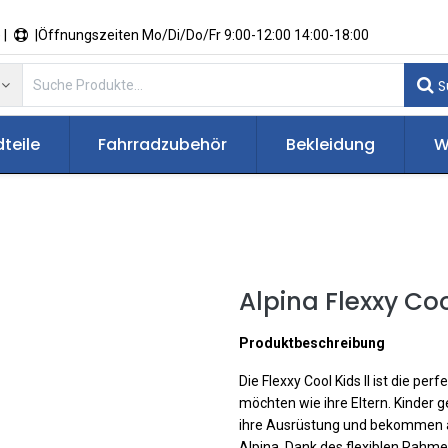
 |
|Öffnungszeiten Mo/Di/Do/Fr 9:00-12:00 14:00-18:00
S
teile
Fahrradzubehör
Bekleidung
W
Alpina Flexxy Cool
Produktbeschreibung
Die Flexxy Cool Kids II ist die per
möchten wie ihre Eltern. Kinder g
ihre Ausrüstung und bekommen all
Alpina. Dank des flexiblen Rahmens