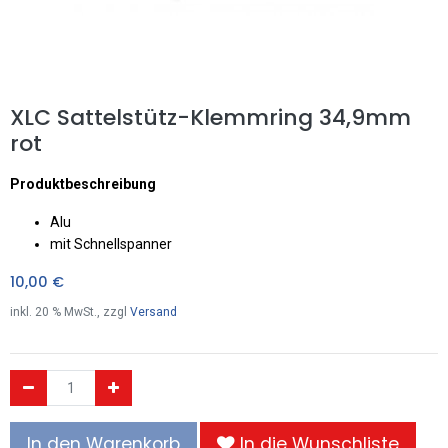
XLC Sattelstütz-Klemmring 34,9mm
rot
Produktbeschreibung
Alu
mit Schnellspanner
10,00
€
inkl.
20
% MwSt., zzgl
Versand
In den Warenkorb
In die Wunschliste