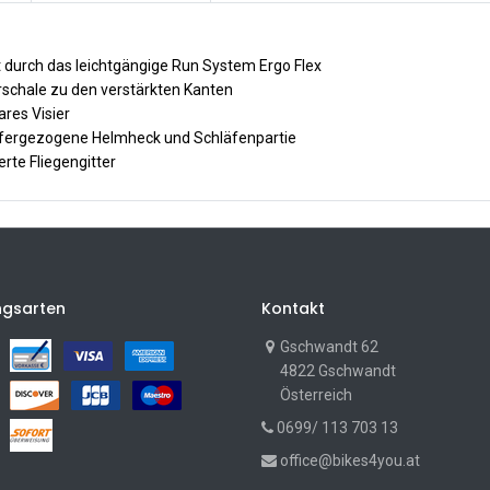
t durch das leichtgängige Run System Ergo Flex
rschale zu den verstärkten Kanten
res Visier
efergezogene Helmheck und Schläfenpartie
erte Fliegengitter
ngsarten
Kontakt
Gschwandt 62
4822 Gschwandt
Österreich
0699/ 113 703 13
office@bikes4you.at