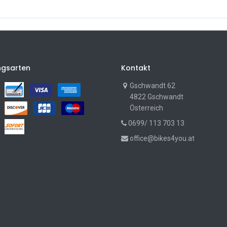
ngsarten
Kontakt
Gschwandt 62
4822 Gschwandt
Österreich
0699/ 113 703 13
office@bikes4you.at