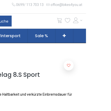
0699/ 113 703 13
office@bikes4you.at
uche
intersport
Sale %
ag 8.S Sport
e Haltbarkeit und verkürzte Einbremsdauer für