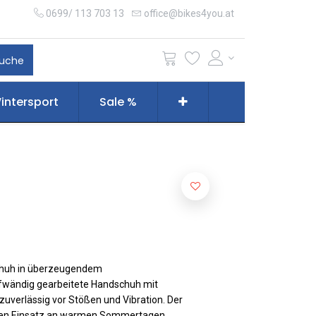
0699/ 113 703 13
office@bikes4you.at
uche
intersport
Sale %
chuh in überzeugendem
aufwändig gearbeitete Handschuh mit
zuverlässig vor Stößen und Vibration. Der
 den Einsatz an warmen Sommertagen.