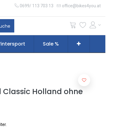
0699/ 113 703 13
office@bikes4you.at
uche
intersport
Sale %
el Classic Holland ohne
ter.