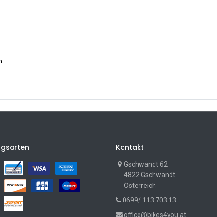
m
ngsarten
Kontakt
Gschwandt 62
4822 Gschwandt
Österreich
0699/ 113 703 13
office@bikes4you.at