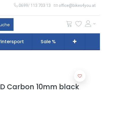
0699/ 113 703 13
office@bikes4you.at
uche
intersport
Sale %
UD Carbon 10mm black