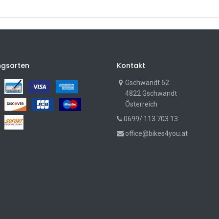
ngsarten
Kontakt
Gschwandt 62
4822 Gschwandt
Österreich
0699/ 113 703 13
office@bikes4you.at