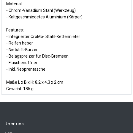
Material:
- Chrom-Vanadium Stahl (Werkzeug)
-
Kaltgeschmiedetes Aluminium (Körper)
Features:
- Integrierter CroMo- Stahl-Kettennieter
-
Reifen heber
-
Nietstift-Kürzer
-
Belagspreizer für Disc-Bremsen
-
Flaschenöffner
-
Inkl. Neoprentasche
Maße L x B x H:
8,2 x 4,3 x 2 cm
Gewicht:
185 g
Über uns