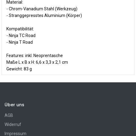
Material:
- Chrom-Vanadium Stahl (Werkzeug)
-
Stranggepresstes Aluminium (Körper)
Kompatibilität:
- Ninja TC Road
-
Ninja T Road
Features:
inkl. Neoprentasche
Maße L x B x H:
6,6 x 3,3 x 2,1 cm
Gewicht:
83 g
Über uns
AGB
Widerruf
Impressum