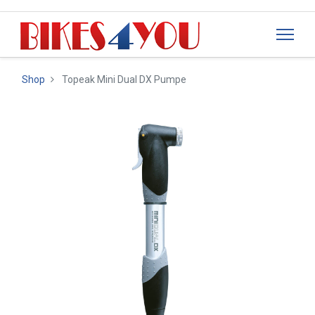
Shop
Topeak Mini Dual DX Pumpe