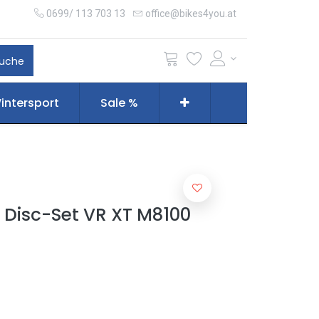
0699/ 113 703 13
office@bikes4you.at
uche
intersport
Sale %
Disc-Set VR XT M8100