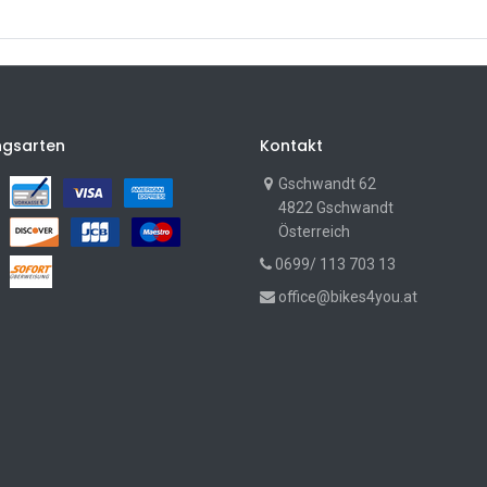
ngsarten
Kontakt
Gschwandt 62
4822 Gschwandt
Österreich
0699/ 113 703 13
office@bikes4you.at