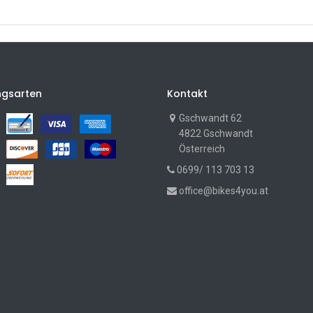
ngsarten
Kontakt
Gschwandt 62
4822 Gschwandt
Österreich
0699/ 113 703 13
office@bikes4you.at