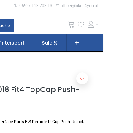
0699/ 113 703 13
office@bikes4you.at
uche
intersport
Sale %
2018 Fit4 TopCap Push-
nterface Parts F-S Remote U-Cup Push-Unlock