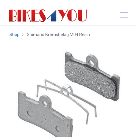
Shop
Shimano Bremsbelag M04 Resin