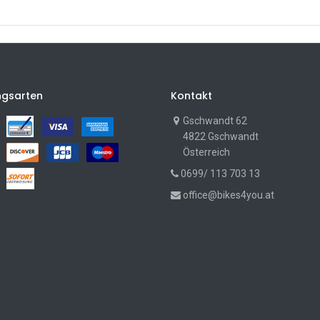
ngsarten
Kontakt
Gschwandt 62
4822 Gschwandt
Österreich
0699/ 113 703 13
office@bikes4you.at