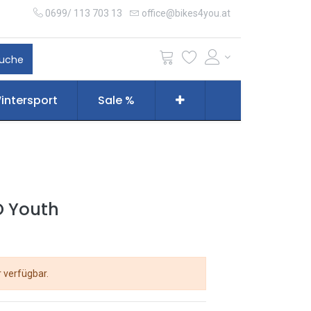
0699/ 113 703 13
office@bikes4you.at
uche
intersport
Sale %
O Youth
r verfügbar.