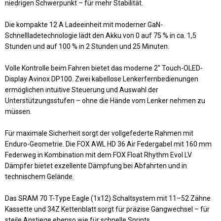
niedrigen Schwerpunkt – für mehr Stabilität.
Die kompakte
12 A
Ladeeinheit mit moderner
GaN-
Schnellladetechnologie
lädt den Akku
von 0 auf 75 % in ca. 1,5
Stunden und auf 100 % in 2 Stunden und 25 Minuten
.
Volle Kontrolle beim Fahren bietet das moderne
2" Touch-OLED-
Display Avinox DP100
.
Zwei kabellose Lenkerfernbedienungen
ermöglichen intuitive Steuerung und Auswahl der
Unterstützungsstufen – ohne die Hände vom Lenker nehmen zu
müssen.
Für maximale Sicherheit sorgt der
vollgefederte Rahmen
mit
Enduro-Geometrie. Die
FOX AWL HD 36 Air Federgabel
mit
160 mm
Federweg
in Kombination mit dem
FOX Float Rhythm Evol LV
Dämpfer
bietet exzellente Dämpfung bei Abfahrten und in
technischem Gelände.
Das
SRAM 70 T-Type Eagle (1x12)
Schaltsystem mit
11–52 Zähne
Kassette
und
34Z Kettenblatt
sorgt für präzise Gangwechsel – für
steile Anstiege ebenso wie für schnelle Sprints.