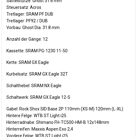
Sattelstütze: Ghost 31.6 mm
Steuersatz: Acros
Tretlager: SRAM PF DUB
Tretlager: PF92 / DUB
Vorbau: Ghost Dia. 31.8 mm
Anzahl der Gänge:
12
Kassette: SRAM PG-1230 11-50
Kette: SRAM GX Eagle
Kurbelsatz: SRAM GX Eagle 32T
Schalthebel: SRAM NX Eagle
Schaltwerk: SRAM GX Eagle 12-S
Gabel: Rock Shox SID Base 2P 110mm (XS-M) 120mm (L-XL)
Hintere Felge: WTB ST Light i25
Hinterradnabe: Shimano FH-TC500-HM-B 12x148mm
Hinterreifen: Maxxis Aspen Exo 2,4
Vordere Felge: WTB ST Light i25