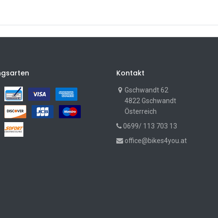
ngsarten
Kontakt
Gschwandt 62
4822 Gschwandt
Österreich
0699/ 113 703 13
office@bikes4you.at