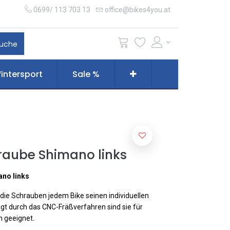
0699/ 113 703 13
office@bikes4you.at
uche
intersport
Sale %
aube Shimano links
no links
 die Schrauben jedem Bike seinen individuellen
igt durch das CNC-Fräßverfahren sind sie für
 geeignet.