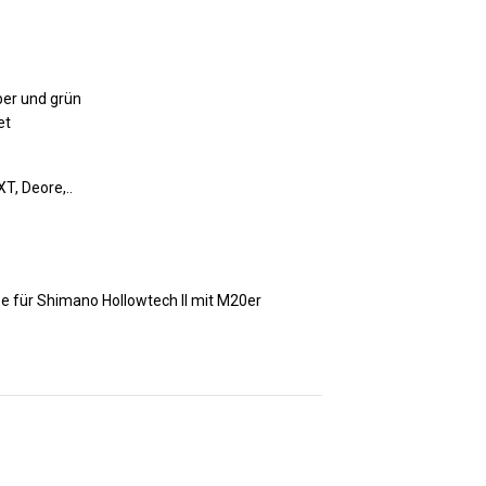
lber und grün
et
XT, Deore,..
be für Shimano Hollowtech II mit M20er