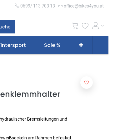
0699/ 113 703 13
office@bikes4you.at
uche
intersport
Sale %
lenklemmhalter
 hydraulischer Bremsleitungen und
Schweißsockeln am Rahmen befestigt.