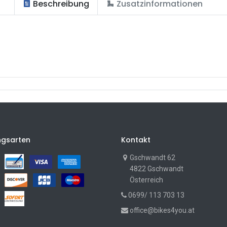
Beschreibung
Zusatzinformationen
p
ngsarten
Kontakt
Gschwandt 62
4822 Gschwandt
Österreich
0699/ 113 703 13
office@bikes4you.at