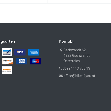
ngsarten
Kontakt
Gschwandt 62
4822 Gschwandt
Österreich
0699/ 113 703 13
office@bikes4you.at