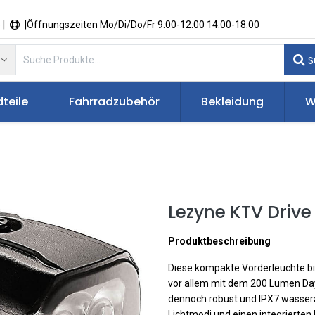
 |
|Öffnungszeiten Mo/Di/Do/Fr 9:00-12:00 14:00-18:00
S
teile
Fahrradzubehör
Bekleidung
W
Lezyne KTV Drive
Produktbeschreibung
Diese kompakte Vorderleuchte bie
vor allem mit dem 200 Lumen Day
dennoch robust und IPX7 wassera
Lichtmodi und einen integrierte