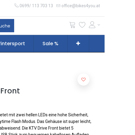
0699/ 113 703 13
office@bikes4you.at
uche
intersport
Sale %
 Front
tet mit zwei hellen LEDs eine hohe Sicherheit,
time Flash Modus. Das Gehäuse ist super leicht,
bweisend. Die KTV Drive Front bietet 5
n USB Stick zum bequemen kabellosen Aufladen.