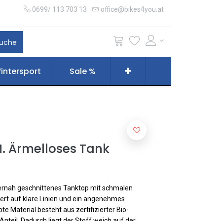
0699/ 113 703 13
office@bikes4you.at
uche
intersport
Sale %
. Ärmelloses Tank
rpernah geschnittenes Tanktop mit schmalen
Wert auf klare Linien und ein angenehmes
te Material besteht aus zertifizierter Bio-
nteil. Dadurch liegt der Stoff weich auf der