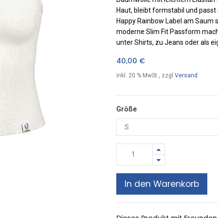
Haut, bleibt formstabil und pass
Happy Rainbow Label am Saum set
moderne Slim Fit Passform macht
unter Shirts, zu Jeans oder als
40,00
€
inkl.
20
% MwSt., zzgl
Versand
Größe
In den Warenkorb
Dieses Produkt mit Freunden 