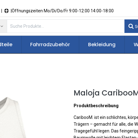
 |
|Öffnungszeiten Mo/Di/Do/Fr 9:00-12:00 14:00-18:00
S
teile
Fahrradzubehör
Bekleidung
W
Maloja CaribooM
Produktbeschreibung
CaribooM. ist ein schlichtes, kö
Trägern – gemacht für alle, die 
Tragegefühl legen. Das feingeripp
Baumwolle mit leichtem Elastan-A