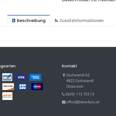
Beschreibung
Zusatzinformationen
ngsarten
Kontakt
Gschwandt 62
4822 Gschwandt
Österreich
0699/ 113 703 13
office@bikes4you.at