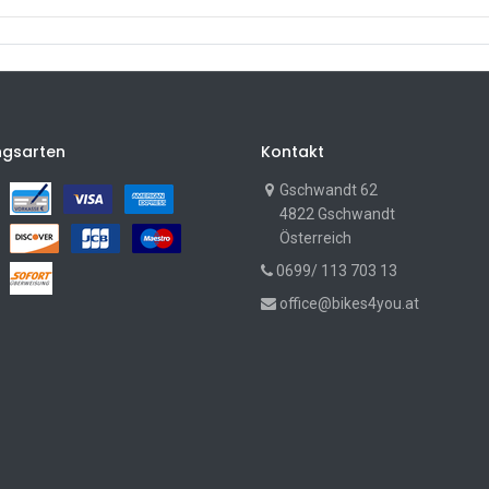
ngsarten
Kontakt
Gschwandt 62
4822 Gschwandt
Österreich
0699/ 113 703 13
office@bikes4you.at