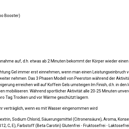
rbo Booster)
Einnahme auf, d.h. etwas ab 2 Minuten bekommt der Körper wieder einen
g Gel immer erst einnehmen, wenn man einen Leistungseinbruch ver
 weiter nehmen. Das 3 Phasen Modell von Peeroton während der Aktivitä
erung erreichen will auf Koffein Gels umsteigen Im Finish, d.h. in de
en mobiliiseren. Während sportlicher Aktivität alle 20-25 Minuten unv
 pro Tag.Trocken und vor Wärme geschützt lagern.
hr verträglich, wenn es mit Wasser eingenommen wird
xtrin, Sodium Chlorid, Säuerungsmittel (Citronensäure), Aroma, Konser
12, C, E), Farbstoff (Beta Carotin) Glutenfrei - Fruktosefrei - Laktosefre