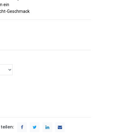
n ein
rucht-Geschmack
teilen: