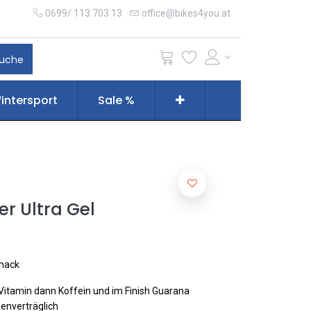
0699/ 113 703 13
office@bikes4you.at
uche
intersport
Sale %
er Ultra Gel
hmack
Vitamin dann Koffein und im Finish Guarana
enverträglich