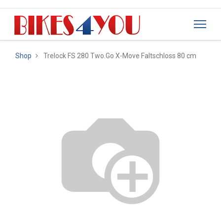
Shop
Trelock FS 280 Two.Go X-Move Faltschloss 80 cm