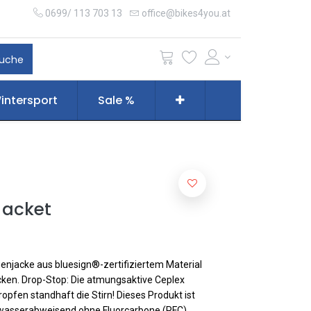
0699/ 113 703 13
office@bikes4you.at
uche
intersport
Sale %
Jacket
enjacke aus bluesign®-zertifiziertem Material
acken. Drop-Stop: Die atmungsaktive Ceplex
opfen standhaft die Stirn! Dieses Produkt ist
 wasserabweisend ohne Fluorcarbone (PFC)