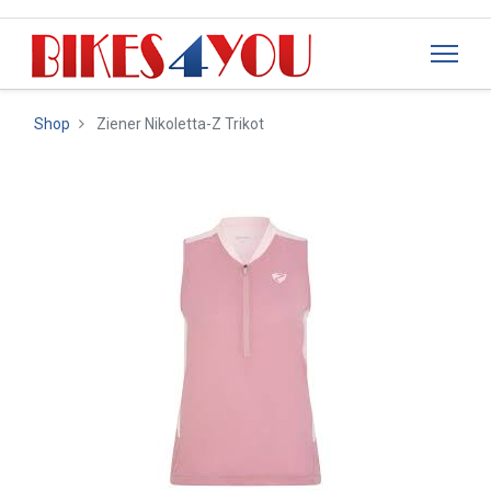
Shop
Ziener Nikoletta-Z Trikot