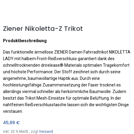
Ziener Nikoletta-Z Trikot
Produktbeschreibung
Das funktionelle ärmellose ZIENER Damen Fahrradtrikot NIKOLETTA
LADY mit halbem Front-Reißverschluss garantiert dank des
schnelltrocknenden drirelease® Materials optimalen Tragekomfort
und höchste Performance. Der Stoff zeichnet sich durch seine
angenehme, baumwollartige Haptik aus. Durch eine
hochleistungsfähige Zusammensetzung der Faser trocknet es
allerdings viermal schneller als herkömmliche Baumwolle. Zudem
besitzt das Trikot Mesh-Einsätze für optimale Belüftung. In der
nahtfeinen Reißverschlusstasche lassen sich die wichtigsten Dinge
verstauen.
45,99
€
inkl.
20
% MwSt., zzgl
Versand