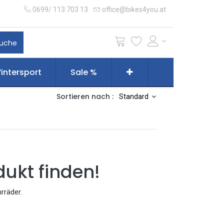
0699/ 113 703 13
office@bikes4you.at
uche
intersport
Sale %
Sortieren nach :
Standard
dukt finden!
hrräder
.