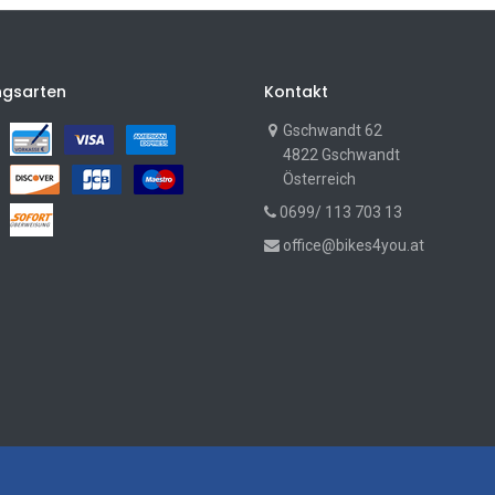
ngsarten
Kontakt
Gschwandt 62
4822 Gschwandt
Österreich
0699/ 113 703 13
office@bikes4you.at