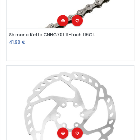
Shimano Kette CNHG701 11-fach 116Gl.
41,90
€