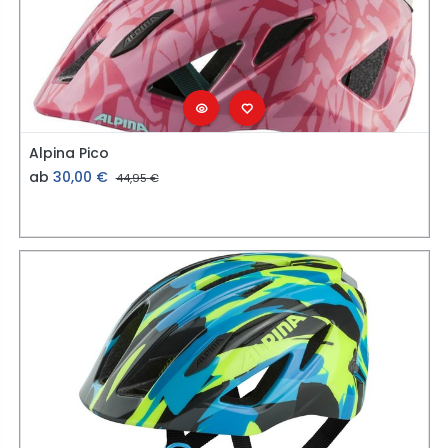
Alpina Pico
ab
30,00
€
44,95
€