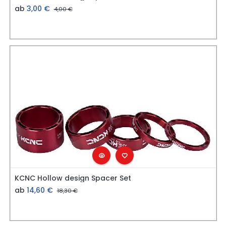
ab
3,00
€
4,00
€
KCNC Hollow design Spacer Set
ab
14,60
€
18,30
€