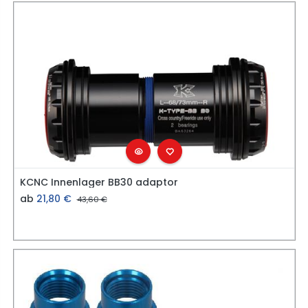
KCNC Innenlager BB30 adaptor
ab
21,80
€
43,60
€