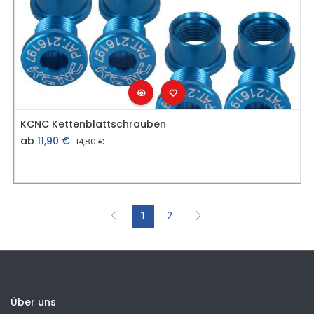
KCNC Kettenblattschrauben
ab
11,90
€
14,80
€
1
2
Über uns