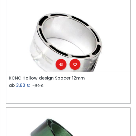
KCNC Hollow design Spacer 12mm
ab
3,60
€
4,50
€