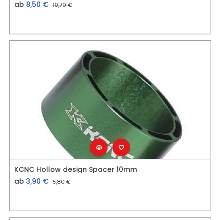
ab
8,50
€
10,70
€
KCNC Hollow design Spacer 10mm
ab
3,90
€
5,80
€