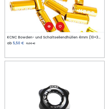
KCNC Bowden- und Schaltseilendhüllen 4mm (10+3Stk)
ab
5,50
€
11,00
€