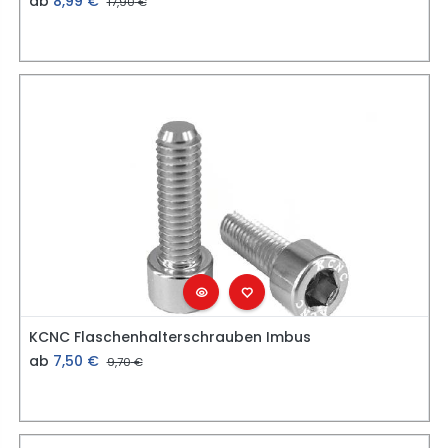
ab
8,99
€
17,90
€
KCNC Flaschenhalterschrauben Imbus
ab
7,50
€
9,70
€