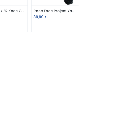
Oneal Park FR Knee Gurad blau Gr. S
Race Face Project Youth Arm Gr.S/M
39,90
€