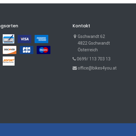
ngsarten
Kontakt
Gschwandt 62
4822 Gschwandt
Österreich
0699/ 113 703 13
office@bikes4you.at