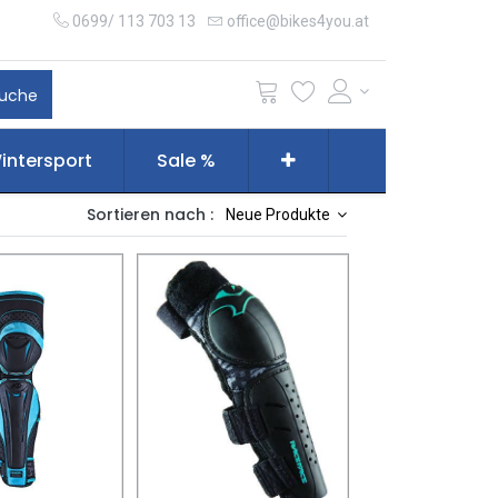
0699/ 113 703 13
office@bikes4you.at
uche
intersport
Sale %
Sortieren nach :
Neue Produkte