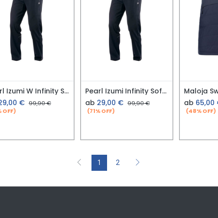
Pearl Izumi W Infinity Softshell Pant
Pearl Izumi Infinity Softshell Pant
29,00
€
ab
29,00
€
ab
65,00
99,90
€
99,90
€
% OFF)
(71% OFF)
(48% OFF)
1
2