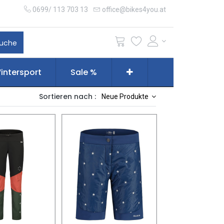
0699/ 113 703 13
office@bikes4you.at
uche
intersport
Sale %
Sortieren nach :
Neue Produkte