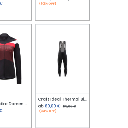
€
(62% OFF)
Craft Ideal Thermal Bib Tights M Gr.M
Ziener Nadire Damen Trikot Gr. 38
ab
80,00
€
119,00
€
€
(33% OFF)