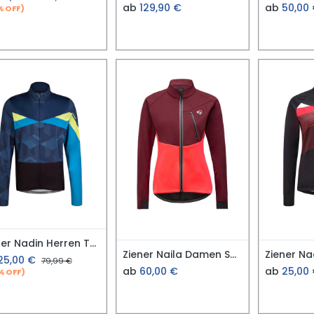
ab
129,90
€
ab
50,00
% OFF)
Ziener Nadin Herren Trikot Gr. 48
Ziener Naila Damen Softshell Jacke
25,00
€
79,99
€
ab
60,00
€
ab
25,00
% OFF)