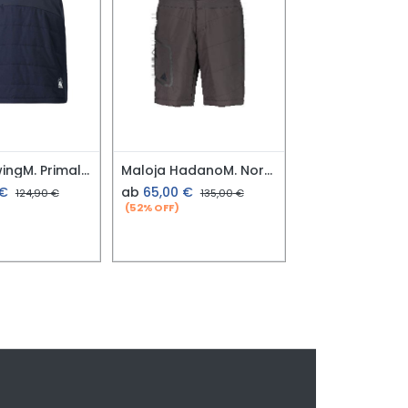
Maloja SwingM. Primaloft Skirt
Maloja HadanoM. Nordic Hybrid Shorts charcoal Gr. M
€
ab
65,00
€
124,90
€
135,00
€
(52% OFF)