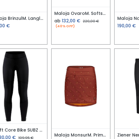
Maloja OvaroM. Softshell Jacke
Maloja BrinzulM. Langlauf Softshell Hose
ab
132,00
€
220,00
€
,00
€
190,00
€
(40% OFF)
Craft Core Bike SUBZ Wind Hose Damen
Maloja MonsurM. Primaloft Rock
80,00
€
109,95
€