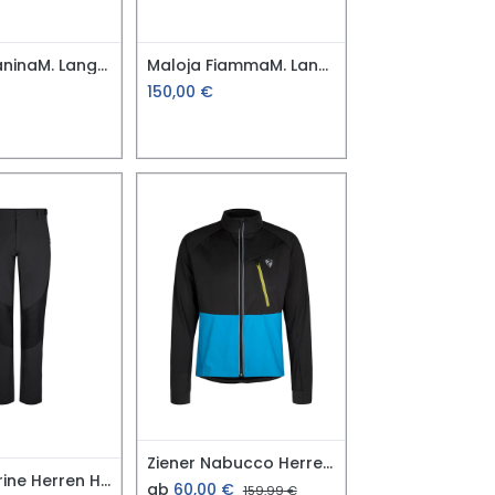
Maloja NaninaM. Langlauf Softshell Hose
Maloja FiammaM. Langlauf Short
150,00
€
Ziener Nabucco Herren Softshell Jacke Gr. 48
Ziener Nerine Herren Hose schwarz Gr. 52
ab
60,00
€
159,99
€